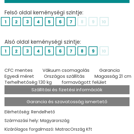
Felső oldal keménységi szintje:
1
2
3
4
5
6
7
8
9
10
Alsó oldal keménységi szintje:
1
2
3
4
5
6
7
8
9
10
CFC mentes
Vákuum csomagolás
Garancia
Egyedi méret
Országos szállítás
Magasság 21 cm
Terhelhetőség 130 kg
formavágott felület
Szállítási és fizetési információk
Garancia és szavatosság ismertető
Elérhetőség: Rendelhető
Származási hely: Magyarország
Kizárólagos forgalmazó: MatracOrszág Kft