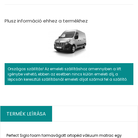
Plusz információ ehhez a termékhez
Országos szállítás! Az emeleti szállításhoz amennyiben a lift
igénybe vehető, ebben az esetben nincs külön emeleti díj, a
lépcsőn keresztüli szállításnál emeleti díjat számol fel a szállító.
TERMÉK LEÍRÁSA
Perfect Siglo foam formavágott ortopéd vákuum matrac egy