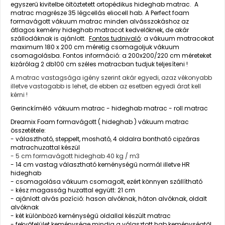
egyszerű kivitelbe öltöztetett ortopédikus hideghab matrac. A
matrac magrésze 35 légcellás eliocell hab. A Perfect foam
formavágott vákuum matrac minden alvásszokáshoz az
átlagos kemény hideghab matracot kedvelőknek, de akár
szállodáknak is ajánlott.
Fontos tudnivaló
: a vákuum matracokat
maximum 180 x 200 cm méretig csomagoljuk vákuum
csomagolásba. Fontos információ: a 200x200/220 cm méreteket
kizárólag 2 db100 cm széles matracban tudjuk teljesíteni !
A matrac vastagsága igény szerint akár egyedi, azaz vékonyabb
illetve vastagabb is lehet, de ebben az esetben egyedi árat kell
kérni !
Gerinckímélő vákuum matrac - hideghab matrac - roll matrac
Dreamix Foam formavágott ( hideghab ) vákuum matrac
összetétele:
- választható, steppelt, mosható, 4 oldalra bontható cipzáras
matrachuzattal készül
- 5 cm formavágott hideghab 40 kg / m3
- 14 cm vastag választható keménységű normál illetve HR
hideghab
- csomagolása vákuum csomagolt, ezért könnyen szállítható
- kész magasság huzattal együtt: 21 cm
- ajánlott alvás pozíció: hason alvóknak, háton alvóknak, oldalt
alvóknak
- két különböző keménységű oldallal készült matrac
- fekvőfelület keménysége mindig a választott hab keménységtől