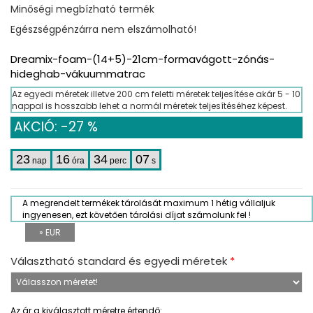
Minőségi megbízható termék
Egészségpénzárra nem elszámolható!
Dreamix-foam-(14+5)-21cm-formavágott-zónás-
hideghab-vákuummatrac
Az egyedi méretek illetve 200 cm feletti méretek teljesítése akár 5 - 10
nappal is hosszabb lehet a normál méretek teljesítéséhez képest.
AKCIÓ: -27 %
23
16
34
07
nap
óra
perc
s
A megrendelt termékek tárolását maximum 1 hétig vállaljuk
ingyenesen, ezt követően tárolási díjat számolunk fel !
» EUR
Választható standard és egyedi méretek
*
Az ár a kiválasztott méretre értendő: