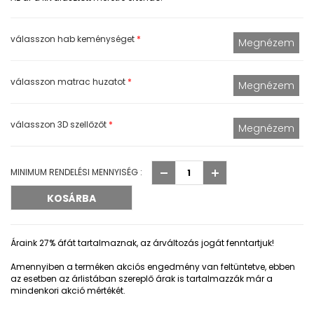
válasszon hab keménységet
*
válasszon matrac huzatot
*
válasszon 3D szellőzőt
*
MINIMUM RENDELÉSI MENNYISÉG :
Áraink 27% áfát tartalmaznak, az árváltozás jogát fenntartjuk!
Amennyiben a terméken akciós engedmény van feltüntetve, ebben
az esetben az árlistában szereplő árak is tartalmazzák már a
mindenkori akció mértékét.