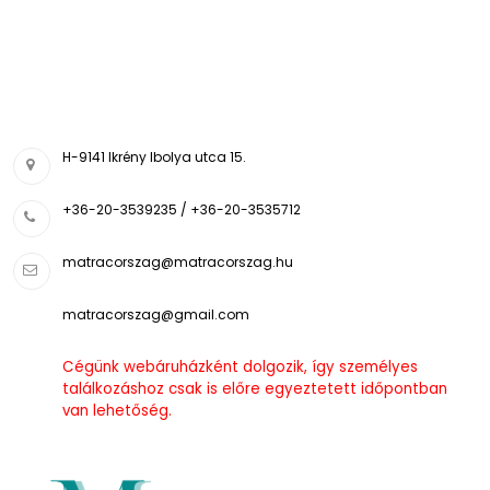
H-9141 Ikrény Ibolya utca 15.
+36-20-3539235 / +36-20-3535712
matracorszag@matracorszag.h
u
matracorszag@gmail.com
Cégünk webáruházként dolgozik, így személyes
találkozáshoz csak is előre egyeztetett időpontban
van lehetőség.