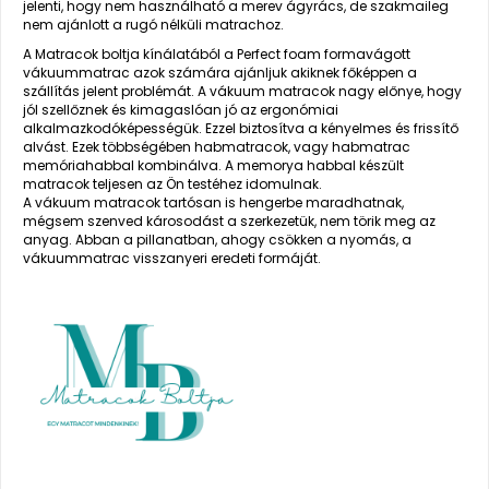
jelenti, hogy nem használható a merev ágyrács, de szakmaileg
nem ajánlott a rugó nélküli matrachoz.
A Matracok boltja kínálatából a Perfect foam formavágott
vákuummatrac azok számára ajánljuk akiknek főképpen a
szállítás jelent problémát. A vákuum matracok nagy előnye, hogy
jól szellőznek és kimagaslóan jó az ergonómiai
alkalmazkodóképességük. Ezzel biztosítva a kényelmes és frissítő
alvást. Ezek többségében habmatracok, vagy habmatrac
memóriahabbal kombinálva. A memorya habbal készült
matracok teljesen az Ön testéhez idomulnak.
A vákuum matracok tartósan is hengerbe maradhatnak,
mégsem szenved károsodást a szerkezetük, nem törik meg az
anyag. Abban a pillanatban, ahogy csökken a nyomás, a
vákuummatrac visszanyeri eredeti formáját.