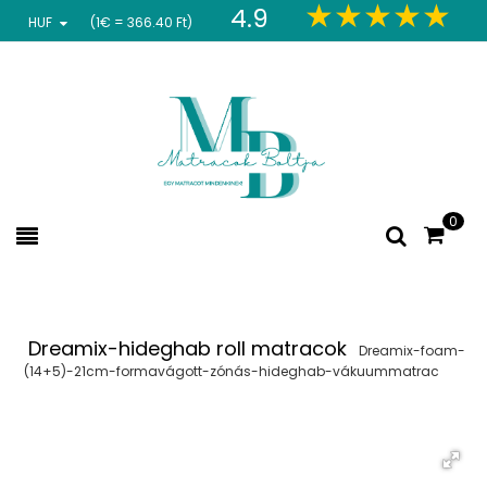
4.9
HUF
(1€ = 366.40 Ft)
0
Dreamix-hideghab roll matracok
Dreamix-foam-
(14+5)-21cm-formavágott-zónás-hideghab-vákuummatrac