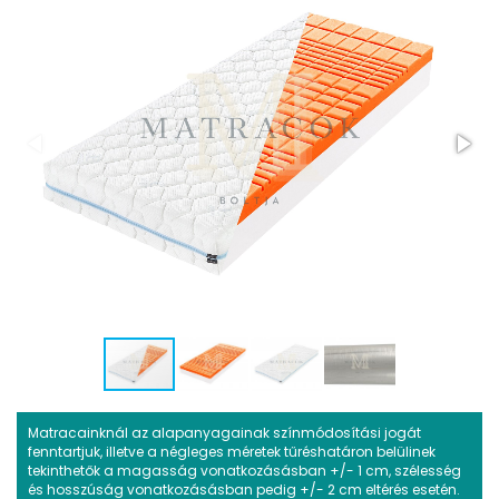
Matracainknál az alapanyagainak színmódosítási jogát
fenntartjuk, illetve a négleges méretek tűréshatáron belülinek
tekinthetők a magasság vonatkozásásban +/- 1 cm, szélesség
és hosszúság vonatkozásásban pedig +/- 2 cm eltérés esetén.