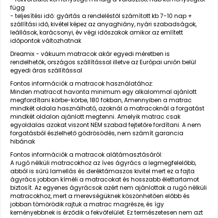
függ
- teljesítési idő: gyártás a rendeléstől számított kb 7-10 nap +
szállítási idő, kivétel képez az anyaghiány, nyári szabadságok,
leállások, karácsonyi, év végi időszakok amikor az említett
időpontok változhatnak
Dreamix - vákuum matracok akár egyedi méretben is
rendelhetők, országos szállítással illetve az Európai unión belül
egyedi áras szállítással
Fontos információk a matracok használatához:
Minden matracot havonta minimum egy alkalommal ajánlott
megfordítani körbe-körbe, 180 fokban, Amennyiben a matrac
mindkét oldala használható, azoknál a matracoknál a forgatást
mindkét oldalon ajánlott megtenni. Amelyik matrac csak
egyoldalas azokat viszont NEM szabad fejtetőre fordítani. A nem
forgatásból észlelhető gödrösödés, nem számít garancia
hibának
Fontos információk a matracok alátámasztásáról:
A rugó nélküli matracokhoz az íves ágyrács a legmegfelelőbb,
abból is sűrű lamellás és deréktámaszos kivitel mert ez a fajta
ágyrács jobban kíméli a matracokat és hosszabb élettartamot
biztosít. Az egyenes ágyrácsok azért nem ajánlottak a rugó nélküli
matracokhoz, mert a merevségüknek köszönhetően előbb és
jobban tömörödik rajtuk a matrac magrésze, és így
keményebbnek is érződik a fekvőfelület. Ez természetesen nem azt