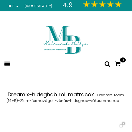
4.9
HUF
(1€ = 366.40 Ft)
0
Dreamix-hideghab roll matracok
Dreamix-foam-
(14+5)-21cm-formavágott-zónás-hideghab-vákuummatrac