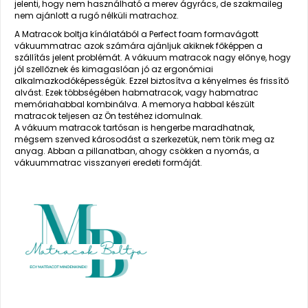
jelenti, hogy nem használható a merev ágyrács, de szakmaileg
nem ajánlott a rugó nélküli matrachoz.
A Matracok boltja kínálatából a Perfect foam formavágott
vákuummatrac azok számára ajánljuk akiknek főképpen a
szállítás jelent problémát. A vákuum matracok nagy előnye, hogy
jól szellőznek és kimagaslóan jó az ergonómiai
alkalmazkodóképességük. Ezzel biztosítva a kényelmes és frissítő
alvást. Ezek többségében habmatracok, vagy habmatrac
memóriahabbal kombinálva. A memorya habbal készült
matracok teljesen az Ön testéhez idomulnak.
A vákuum matracok tartósan is hengerbe maradhatnak,
mégsem szenved károsodást a szerkezetük, nem törik meg az
anyag. Abban a pillanatban, ahogy csökken a nyomás, a
vákuummatrac visszanyeri eredeti formáját.