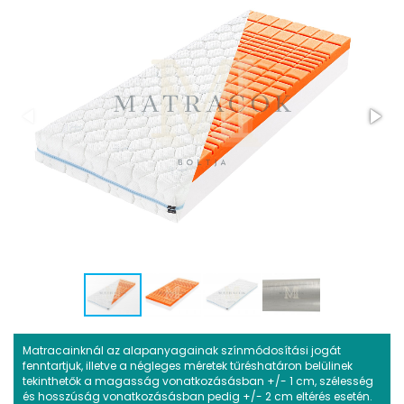
Matracainknál az alapanyagainak színmódosítási jogát
fenntartjuk, illetve a négleges méretek tűréshatáron belülinek
tekinthetők a magasság vonatkozásásban +/- 1 cm, szélesség
és hosszúság vonatkozásásban pedig +/- 2 cm eltérés esetén.