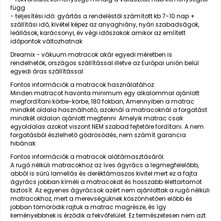
függ
- teljesítési idő: gyártás a rendeléstől számított kb 7-10 nap +
szállítási idő, kivétel képez az anyaghiány, nyári szabadságok,
leállások, karácsonyi, év végi időszakok amikor az említett
időpontok változhatnak
Dreamix - vákuum matracok akár egyedi méretben is
rendelhetők, országos szállítással illetve az Európai unión belül
egyedi áras szállítással
Fontos információk a matracok használatához:
Minden matracot havonta minimum egy alkalommal ajánlott
megfordítani körbe-körbe, 180 fokban, Amennyiben a matrac
mindkét oldala használható, azoknál a matracoknál a forgatást
mindkét oldalon ajánlott megtenni. Amelyik matrac csak
egyoldalas azokat viszont NEM szabad fejtetőre fordítani. A nem
forgatásból észlelhető gödrösödés, nem számít garancia
hibának
Fontos információk a matracok alátámasztásáról:
A rugó nélküli matracokhoz az íves ágyrács a legmegfelelőbb,
abból is sűrű lamellás és deréktámaszos kivitel mert ez a fajta
ágyrács jobban kíméli a matracokat és hosszabb élettartamot
biztosít. Az egyenes ágyrácsok azért nem ajánlottak a rugó nélküli
matracokhoz, mert a merevségüknek köszönhetően előbb és
jobban tömörödik rajtuk a matrac magrésze, és így
keményebbnek is érződik a fekvőfelület. Ez természetesen nem azt