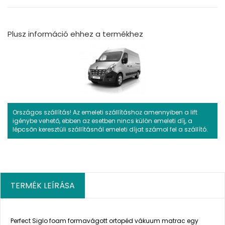
Plusz információ ehhez a termékhez
Országos szállítás! Az emeleti szállításhoz amennyiben a lift
igénybe vehető, ebben az esetben nincs külön emeleti díj, a
lépcsőn keresztüli szállításnál emeleti díjat számol fel a szállító.
TERMÉK LEÍRÁSA
Perfect Siglo foam formavágott ortopéd vákuum matrac egy