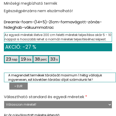
Minőségi megbízható termék
Egészségpénzárra nem elszámolható!
Dreamix-foam-(14+5)-21cm-formavágott-zónás-
hideghab-vákuummatrac
Az egyedi méretek illetve 200 cm feletti méretek teljesítése akár 5 - 10
nappal is hosszabb lehet a normál méretek teljesítéséhez képest.
AKCIÓ: -27 %
23
19
38
33
nap
óra
perc
s
A megrendelt termékek tárolását maximum 1 hétig vállaljuk
ingyenesen, ezt követően tárolási díjat számolunk fel !
» EUR
Választható standard és egyedi méretek
*
Az ár a kiválasztott méretre értendő: