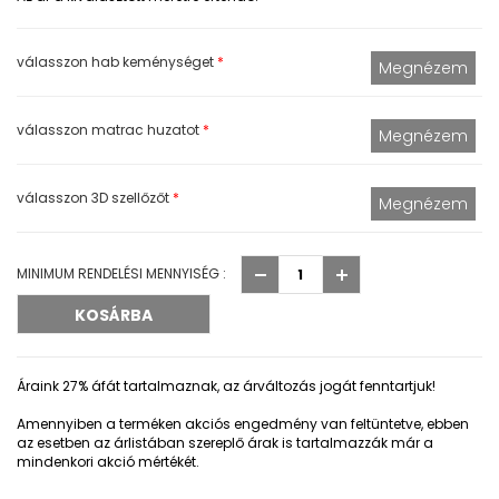
válasszon hab keménységet
*
válasszon matrac huzatot
*
válasszon 3D szellőzőt
*
MINIMUM RENDELÉSI MENNYISÉG :
Áraink 27% áfát tartalmaznak, az árváltozás jogát fenntartjuk!
Amennyiben a terméken akciós engedmény van feltüntetve, ebben
az esetben az árlistában szereplő árak is tartalmazzák már a
mindenkori akció mértékét.