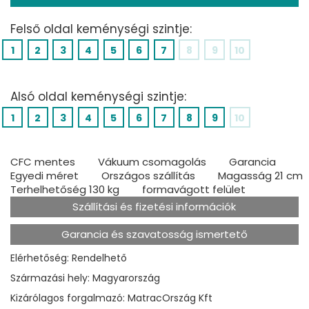
Felső oldal keménységi szintje:
1
2
3
4
5
6
7
8
9
10
Alsó oldal keménységi szintje:
1
2
3
4
5
6
7
8
9
10
CFC mentes
Vákuum csomagolás
Garancia
Egyedi méret
Országos szállítás
Magasság 21 cm
Terhelhetőség 130 kg
formavágott felület
Szállítási és fizetési információk
Garancia és szavatosság ismertető
Elérhetőség: Rendelhető
Származási hely: Magyarország
Kizárólagos forgalmazó: MatracOrszág Kft