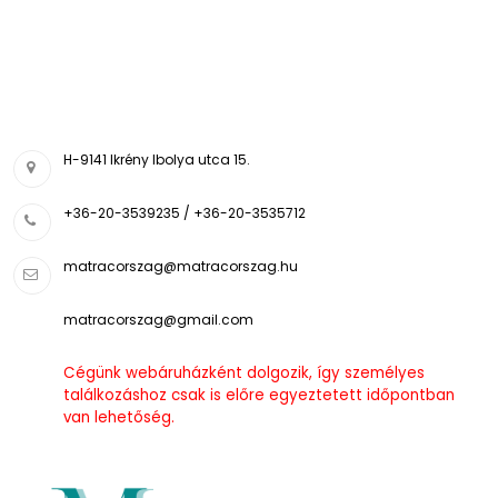
H-9141 Ikrény Ibolya utca 15.
+36-20-3539235 / +36-20-3535712
matracorszag@matracorszag.h
u
matracorszag@gmail.com
Cégünk webáruházként dolgozik, így személyes
találkozáshoz csak is előre egyeztetett időpontban
van lehetőség.