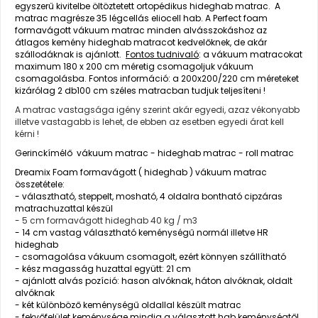
egyszerű kivitelbe öltöztetett ortopédikus hideghab matrac. A
matrac magrésze 35 légcellás eliocell hab. A Perfect foam
formavágott vákuum matrac minden alvásszokáshoz az
átlagos kemény hideghab matracot kedvelőknek, de akár
szállodáknak is ajánlott.
Fontos tudnivaló
: a vákuum matracokat
maximum 180 x 200 cm méretig csomagoljuk vákuum
csomagolásba. Fontos információ: a 200x200/220 cm méreteket
kizárólag 2 db100 cm széles matracban tudjuk teljesíteni !
A matrac vastagsága igény szerint akár egyedi, azaz vékonyabb
illetve vastagabb is lehet, de ebben az esetben egyedi árat kell
kérni !
Gerinckímélő vákuum matrac - hideghab matrac - roll matrac
Dreamix Foam formavágott ( hideghab ) vákuum matrac
összetétele:
- választható, steppelt, mosható, 4 oldalra bontható cipzáras
matrachuzattal készül
- 5 cm formavágott hideghab 40 kg / m3
- 14 cm vastag választható keménységű normál illetve HR
hideghab
- csomagolása vákuum csomagolt, ezért könnyen szállítható
- kész magasság huzattal együtt: 21 cm
- ajánlott alvás pozíció: hason alvóknak, háton alvóknak, oldalt
alvóknak
- két különböző keménységű oldallal készült matrac
- fekvőfelület keménysége mindig a választott hab keménységtől