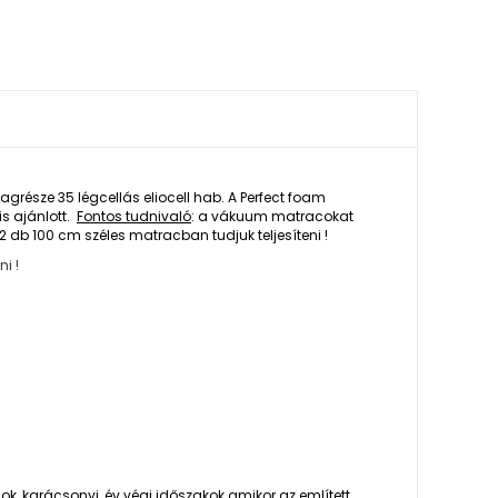
észe 35 légcellás eliocell hab. A Perfect foam
s ajánlott.
Fontos tudnivaló
: a vákuum matracokat
 100 cm széles matracban tudjuk teljesíteni !
i !
sok, karácsonyi, év végi időszakok amikor az említett