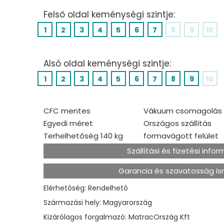
Felső oldal keménységi szintje:
1
2
3
4
5
6
7
8
9
10
Alsó oldal keménységi szintje:
1
2
3
4
5
6
7
8
9
10
CFC mentes
Vákuum csomagolás
Egyedi méret
Országos szállítás
Terhelhetőség 140 kg
formavágott felület
Szállítási és fizetési info
Garancia és szavatosság i
Elérhetőség: Rendelhető
Származási hely: Magyarország
Kizárólagos forgalmazó: MatracOrszág Kft