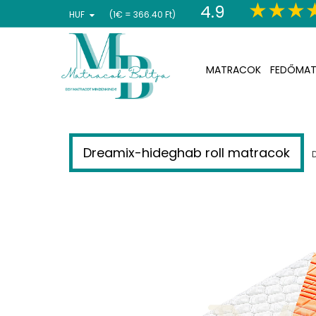
4.9
HUF
(1€ = 366.40 Ft)
MATRACOK
FEDŐMAT
Dreamix-hideghab roll matracok