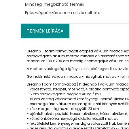
Minőségi megbízható termék
Egészségpénzárra nem elszámolható!
TERMÉK LEÍRÁSA
Dreamix - foam formavágott ortopéd vákuum matrac egy eg
formavágott vákuum matrac minden alvásszokáshoz az á
maximum 180 x 200 cm méretig csomagoljuk vákuum csoma
A matrac vastagsága igény szerint akár egyedi, azaz vékony
Gerinckímélő vákuum matrac - hideghab matrac - roll
Dreamix Foam formavágott ( hideghab ) vákuum matrac ö
- választható, steppelt, mosható, 4 oldalra bontható cip
- 5 cm formavágott hideghab 40 kg / m3
- 16 cm vastag választható keménységű normál illetve 
- csomagolása vákuum csomagolt, ezért könnyen szállí
- kész magasság huzattal együtt: 23 cm
- ajánlott alvás pozíció: hason alvóknak, háton alvóknak,
- két különböző keménységű oldallal készült matrac
- fekvőfelület keménysége mindig a választott hab kemé
- teljesítési idő: gyártás a rendeléstől számított kb 7-10 