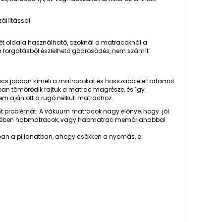
állítással
t oldala használható, azoknál a matracoknál a
em forgatásból észlelhető gödrösödés, nem számít
yrács jobban kíméli a matracokat és hosszabb élettartamot
ban tömörödik rajtuk a matrac magrésze, és így
nem ajánlott a rugó nélküli matrachoz.
ent problémát. A vákuum matracok nagy előnye, hogy jól
öbbségében habmatracok, vagy habmatrac memóriahabbal
an a pillanatban, ahogy csökken a nyomás, a