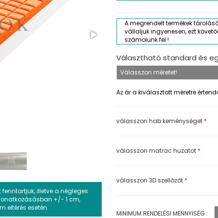
A megrendelt termékek tárolás
vállaljuk ingyenesen, ezt követő
számolunk fel !
Választható standard és e
Az ár a kiválasztott méretre értend
válasszon hab keménységet
*
válasszon matrac huzatot
*
válasszon 3D szellőzőt
*
nntartjuk, illetve a négleges
 vonatkozásásban +/- 1 cm,
 eltérés esetén.
MINIMUM RENDELÉSI MENNYISÉG :