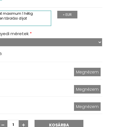
át maximum 1 hétig
» EUR
en tárolási díjat
gyedi méretek
*
ő: