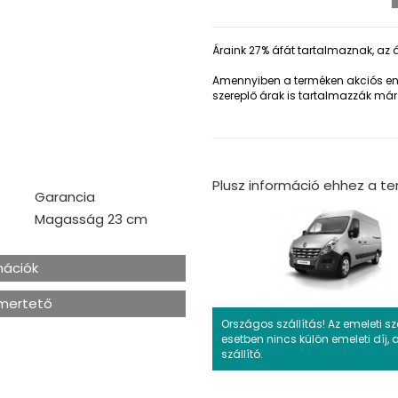
Áraink 27% áfát tartalmaznak, az á
Amennyiben a terméken akciós eng
szereplő árak is tartalmazzák már
Plusz információ ehhez a t
Garancia
Magasság 23 cm
rmációk
smertető
Országos szállítás! Az emeleti s
esetben nincs külön emeleti díj, a
szállító.