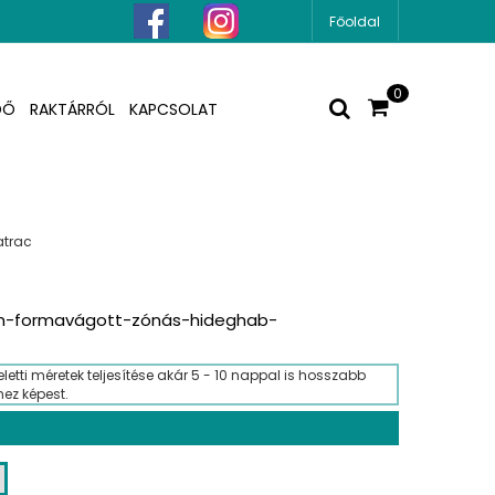
Főoldal
0
DŐ
RAKTÁRRÓL
KAPCSOLAT
trac
m-formavágott-zónás-hideghab-
letti méretek teljesítése akár 5 - 10 nappal is hosszabb
hez képest.