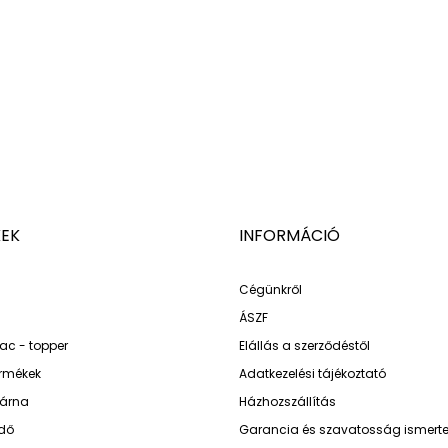
EK
INFORMÁCIÓ
Cégünkről
ÁSZF
ac - topper
Elállás a szerződéstől
ermékek
Adatkezelési tájékoztató
árna
Házhozszállítás
dő
Garancia és szavatosság ismerte