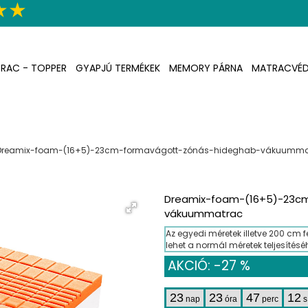
RAC - TOPPER
GYAPJÚ TERMÉKEK
MEMORY PÁRNA
MATRACVÉ
Dreamix-foam-(16+5)-23cm-formavágott-zónás-hideghab-vákuumma
Dreamix-foam-(16+5)-23c
vákuummatrac
Az egyedi méretek illetve 200 cm fe
lehet a normál méretek teljesítésé
AKCIÓ: -27 %
23
23
47
11
nap
óra
perc
s