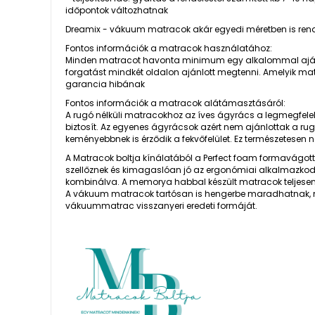
időpontok változhatnak
Dreamix - vákuum matracok akár egyedi méretben is rendelh
Fontos információk a matracok használatához:
Minden matracot havonta minimum egy alkalommal ajánlo
forgatást mindkét oldalon ajánlott megtenni. Amelyik mat
garancia hibának
Fontos információk a matracok alátámasztásáról:
A rugó nélküli matracokhoz az íves ágyrács a legmegfelel
biztosít. Az egyenes ágyrácsok azért nem ajánlottak a r
keményebbnek is érződik a fekvőfelület. Ez természetesen
A Matracok boltja kínálatából a Perfect foam formavágot
szellőznek és kimagaslóan jó az ergonómiai alkalmazkod
kombinálva. A memorya habbal készült matracok teljese
A vákuum matracok tartósan is hengerbe maradhatnak, m
vákuummatrac visszanyeri eredeti formáját.