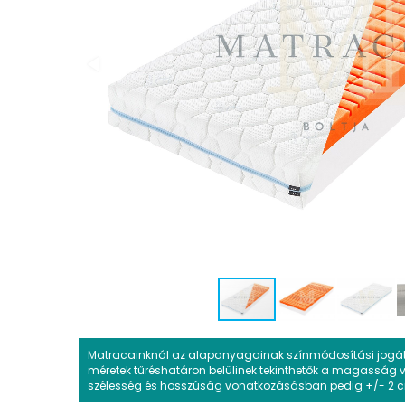
Matracainknál az alapanyagainak színmódosítási jogát fe
méretek tűréshatáron belülinek tekinthetők a magasság
szélesség és hosszúság vonatkozásásban pedig +/- 2 cm