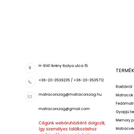
H-9141 Ikrény Ibolya utca 15.
TERMÉK
+36-20-3539235 / +36-20-3535712
Raktárról
matracorszag@matracorszag.h
u
Matracok
Fedőmatr
matracorszag@gmail.com
Gyapjú t
Memory p
Cégünk webáruházként dolgozik,
Matracvé
így személyes találkozáshoz