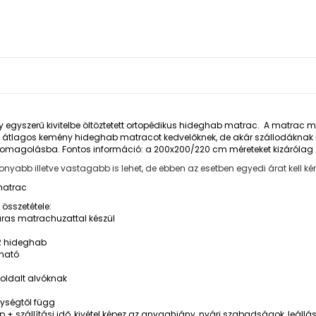
yszerű kivitelbe öltöztetett ortopédikus hideghab matrac. A matrac magr
tlagos kemény hideghab matracot kedvelőknek, de akár szállodáknak i
golásba. Fontos információ: a 200x200/220 cm méreteket kizárólag 2 db
abb illetve vastagabb is lehet, de ebben az esetben egyedi árat kell kérn
 matrac
sszetétele:
záras matrachuzattal készül
HR hideghab
tható
 oldalt alvóknak
nységtől függ
nap + szállítási idő, kivétel képez az anyaghiány, nyári szabadságok, leállá