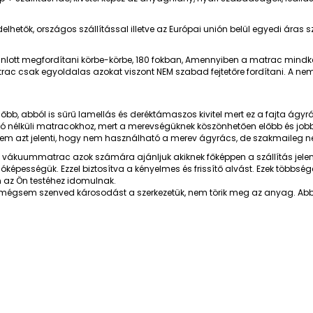
etők, országos szállítással illetve az Európai unión belül egyedi áras sz
tt megfordítani körbe-körbe, 180 fokban, Amennyiben a matrac mindké
rac csak egyoldalas azokat viszont NEM szabad fejtetőre fordítani. A n
őbb, abból is sűrű lamellás és deréktámaszos kivitel mert ez a fajta ág
ugó nélküli matracokhoz, mert a merevségüknek köszönhetően előbb és job
 nem azt jelenti, hogy nem használható a merev ágyrács, de szakmaileg 
t vákuummatrac azok számára ajánljuk akiknek főképpen a szállítás jel
óképességük. Ezzel biztosítva a kényelmes és frissítő alvást. Ezek t
n az Ön testéhez idomulnak.
égsem szenved károsodást a szerkezetük, nem törik meg az anyag. Abb