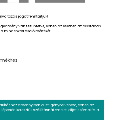
rváltozás jogát fenntartjuk!
edmény van feltüntetve, ebben az esetben az árlistában
 a mindenkori akció mértékét.
ermékhez
zállításhoz amennyiben a lift igénybe vehető, ebben az
 lépcsőn keresztüli szállításnál emeleti díjat számol fel a