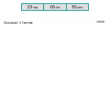
23
05
55
nap
óra
perc
oldal:
Összesen: 2 Termék