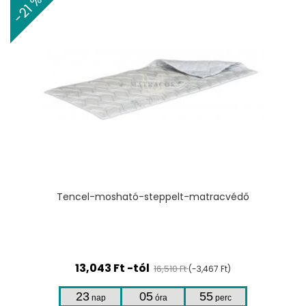
-21 %
Tencel-mosható-steppelt-matracvédő
13,043 Ft -tól
16,510 Ft
(-3,467 Ft)
23
05
55
nap
óra
perc