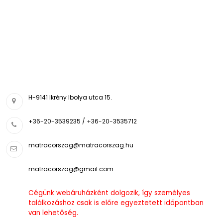
H-9141 Ikrény Ibolya utca 15.
+36-20-3539235 / +36-20-3535712
matracorszag@matracorszag.h
u
matracorszag@gmail.com
Cégünk webáruházként dolgozik, így személyes
találkozáshoz csak is előre egyeztetett időpontban
van lehetőség.