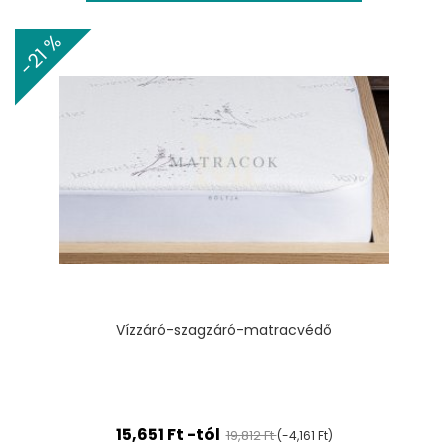
-21 %
Vízzáró-szagzáró-matracvédő
15,651 Ft -tól
19,812 Ft
(-4,161 Ft)