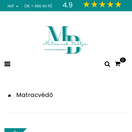
4.9
HUF
(1€ = 366.40 Ft)
0
Matracvédő