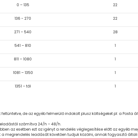
0 – 135
22
136 - 270
22
271 – 540
28
541 – 810
1
811 – 1080
1
1081 – 1350
1
1351 – től
1
ltüntetve, de az egyéb felmerülő indokolt plusz költségeket pl: a Posta á
feladástól számítva 24/h – 48/h.
ben az esetben ezt az igényt a rendelés véglegesítése előtt az egyéb megje
ket a megrendelés leadását követően tudjuk közölni, annak fogyasztó általi