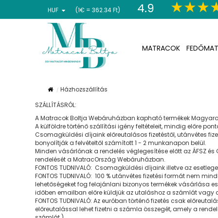
4.9
HUF
(1€ = 362.34 Ft)
MATRACOK
FEDŐMAT
Házhozszállítás
SZÁLLÍTÁSRÓL
:
A Matracok Boltja Webáruházban kapható termékek Magyarorszá
A külföldre történő szállítási igény feltételeit, mindig előre p
Csomagküldési díjaink előreutalásos fizetéstől, utánvétes fiz
bonyolítják a felvételtől számított 1 - 2 munkanapon belül.
Minden vásárlónak a rendelés véglegesítése előtt az ÁFSZ és 
rendelését a MatracOrszág Webáruházban.
FONTOS TUDNIVALÓ
:
Csomagküldési díjaink illetve az esetleges
FONTOS TUDNIVALÓ
:
100 % utánvétes fizetési formát nem mind
lehetőségeket fog felajánlani bizonyos termékek vásárlása ese
időben emailban előre küldjük az utaláshoz a számlát vagy 
FONTOS TUDNIVALÓ: Az euróban történő fizetés csak előreutalás
előreutalással lehet fizetni a számla összegét, amely a rend
számlát )