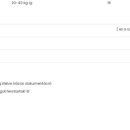
20-40 kg ig
16
( ez a 
 illetve írásos dokumentáció
got fenntartok! ©