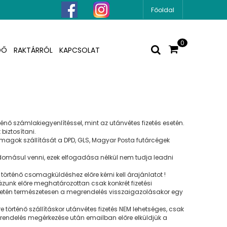
Főoldal
0
DŐ
RAKTÁRRÓL
KAPCSOLAT
ő számlakiegyenlítéssel, mint az utánvétes fizetés esetén.
 biztosítani.
somagok szállítását a DPD, GLS, Magyar Posta futárcégek
tudomásul venni, ezek elfogadása nélkül nem tudja leadni
történő csomagküldéshez előre kérni kell árajánlatot !
unk előre meghatározottan csak konkrét fizetési
és esetén természetesen a megrendelés visszaigazolásakor egy
 történő szállításkor utánvétes fizetés NEM lehetséges, csak
grendelés megérkezése után emailban előre elküldjük a