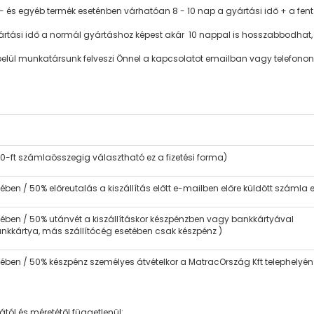
s egyéb termék eseténben várhatóan 8 - 10 nap a gyártási idő + a fent em
tási idő a normál gyártáshoz képest akár 10 nappal is hosszabbodhat,
l munkatársunk felveszi Önnel a kapcsolatot emailban vagy telefonon és
0-ft számlaösszegig választható ez a fizetési forma)
ben / 50% előreutalás a kiszállítás előtt e-mailben előre küldött számla 
nében / 50% utánvét a kiszállításkor készpénzben vagy bankkártyával
e bankkártya, más szállítócég esetében csak készpénz )
enében / 50% készpénz személyes átvételkor a MatracOrszág Kft telephely
tól és méretétől függetlenül: