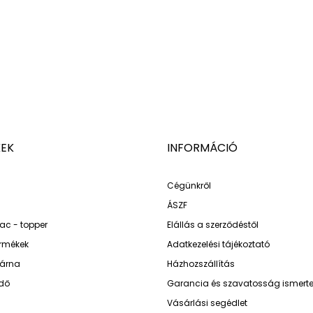
EK
INFORMÁCIÓ
Cégünkről
ÁSZF
ac - topper
Elállás a szerződéstől
ermékek
Adatkezelési tájékoztató
árna
Házhozszállítás
dő
Garancia és szavatosság ismerte
Vásárlási segédlet