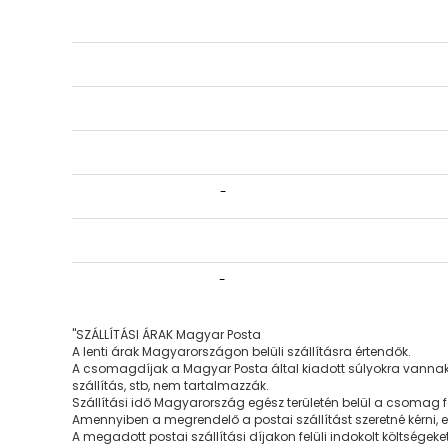
-
-
"SZÁLLÍTÁSI ÁRAK Magyar Posta
A lenti árak Magyarországon belüli szállításra értendők.
A csomagdíjak a Magyar Posta által kiadott súlyokra vannak fe
szállítás, stb, nem tartalmazzák.
Szállítási idő Magyarország egész területén belül a csomag 
Amennyiben a megrendelő a postai szállítást szeretné kérni, eb
A megadott postai szállítási díjakon felüli indokolt költsége