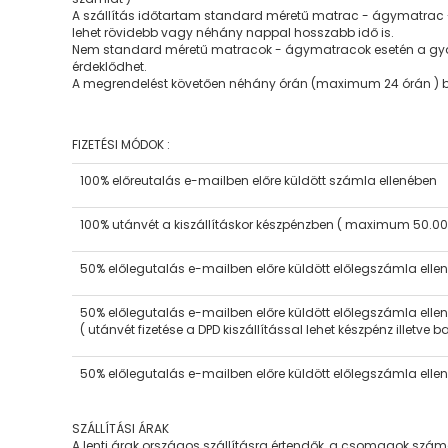
A szállítás időtartam standard méretű matrac - ágymatrac - é
lehet rövidebb vagy néhány nappal hosszabb idő is.
Nem standard méretű matracok - ágymatracok esetén a gyár
érdeklődhet.
A megrendelést követően néhány órán (maximum 24 órán ) belü
FIZETÉSI MÓDOK
:
100% előreutalás e-mailben előre küldött számla ellenében
100% utánvét a kiszállításkor készpénzben ( maximum 50.00
50% előlegutalás e-mailben előre küldött előlegszámla ellené
50% előlegutalás e-mailben előre küldött előlegszámla elle
( utánvét fizetése a DPD kiszállítással lehet készpénz illetv
50% előlegutalás e-mailben előre küldött előlegszámla ell
SZÁLLÍTÁSI ÁRAK
A lenti árak országos szállításra értendők, a csomagok számá