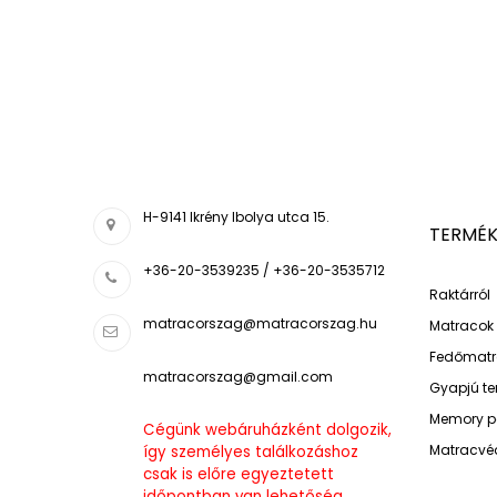
H-9141 Ikrény Ibolya utca 15.
TERMÉK
+36-20-3539235 / +36-20-3535712
Raktárról
matracorszag@matracorszag.h
u
Matracok
Fedőmatr
matracorszag@gmail.com
Gyapjú t
Memory p
Cégünk webáruházként dolgozik,
Matracvé
így személyes találkozáshoz
csak is előre egyeztetett
időpontban van lehetőség.