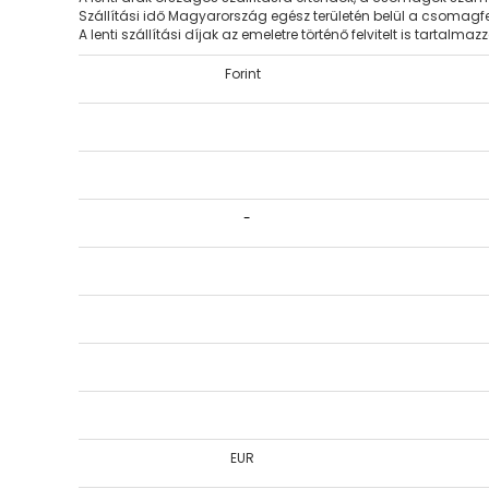
Szállítási idő Magyarország egész területén belül a csomagf
A lenti szállítási díjak az emeletre történő felvitelt is tartalmaz
Forint
-
EUR