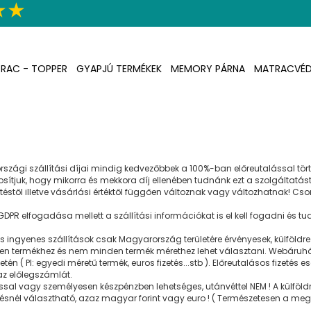
RAC - TOPPER
GYAPJÚ TERMÉKEK
MEMORY PÁRNA
MATRACVÉ
gi szállítási díjai mindig kedvezőbbek a 100%-ban előreutalással történ
ontosítjuk, hogy mikorra és mekkora díj ellenében tudnánk ezt a szolgáltatást
etéstől illetve vásárlási értéktől függően változnak vagy változhatnak! C
GDPR elfogadása mellett a szállítási információkat is el kell fogadni és 
 ingyenes szállítások csak Magyarország területére érvényesek, külföldre 
en termékhez és nem minden termék mérethez lehet választani. Webáruház
tén ( Pl: egyedi méretű termék, euros fizetés...stb ). Előreutalásos fizet
az előlegszámlát.
sal vagy személyesen készpénzben lehetséges, utánvéttel NEM ! A külföldre
elésnél választható, azaz magyar forint vagy euro ! ( Természetesen a me