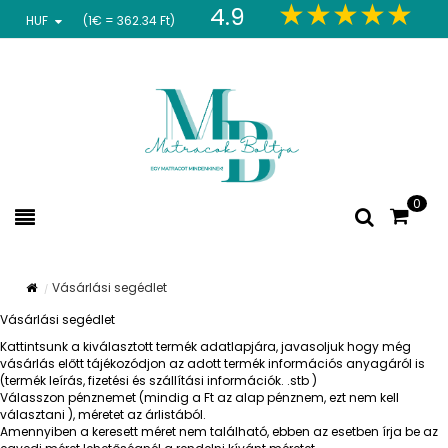
4.9
HUF
(1€ = 362.34 Ft)
0
Vásárlási segédlet
Vásárlási segédlet
Kattintsunk a kiválasztott termék adatlapjára, javasoljuk hogy még
vásárlás előtt tájékozódjon az adott termék információs anyagáról is
(termék leírás, fizetési és szállítási információk. .stb )
Válasszon pénznemet (mindig a Ft az alap pénznem, ezt nem kell
választani ), méretet az árlistából.
Amennyiben a keresett méret nem található, ebben az esetben írja be az