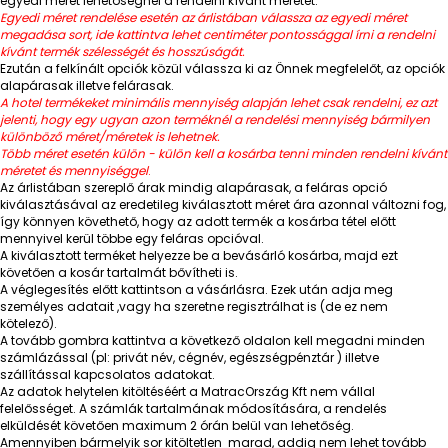
egyedi méret lehetőségnél a rendelni kívánt méretet.
Egyedi méret rendelése esetén az árlistában válassza az egyedi méret
megadása sort, ide kattintva lehet centiméter pontossággal írni a rendelni
kívánt termék szélességét és hosszúságát.
Ezután a felkínált opciók közül válassza ki az Önnek megfelelőt, az opciók
alapárasak illetve felárasak.
A hotel termékeket minimális mennyiség alapján lehet csak rendelni, ez azt
jelenti, hogy egy ugyan azon terméknél a rendelési mennyiség bármilyen
különböző méret/méretek is lehetnek.
Több méret esetén külön - külön kell a kosárba tenni minden rendelni kívánt
méretet és mennyiséggel
.
Az árlistában szereplő árak mindig alapárasak, a feláras opció
kiválasztásával az eredetileg kiválasztott méret ára azonnal változni fog,
így könnyen követhető, hogy az adott termék a kosárba tétel előtt
mennyivel kerül többe egy feláras opcióval.
A kiválasztott terméket helyezze be a bevásárló kosárba, majd ezt
követően a kosár tartalmát bővítheti is.
A véglegesítés előtt kattintson a vásárlásra. Ezek után adja meg
személyes adatait ,vagy ha szeretne regisztrálhat is (de ez nem
kötelező).
A tovább gombra kattintva a következő oldalon kell megadni minden
számlázással (pl: privát név, cégnév, egészségpénztár ) illetve
szállítással kapcsolatos adatokat.
Az adatok helytelen kitöltéséért a MatracOrszág Kft nem vállal
felelősséget. A számlák tartalmának módosítására, a rendelés
elküldését követően maximum 2 órán belül van lehetőség.
Amennyiben bármelyik sor kitöltetlen marad, addig nem lehet tovább