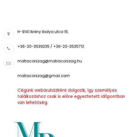
H-9141 Ikrény Ibolya utca 15.
+36-20-3539235 / +36-20-3535712
matracorszag@matracorszag.h
u
matracorszag@gmail.com
Cégünk webáruházként dolgozik, így személyes
találkozáshoz csak is előre egyeztetett időpontban
van lehetőség.